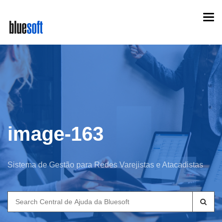
Skip
Togg
to
navi
main
content
image-163
Sistema de Gestão para Redes Varejistas e Atacadistas
Search
for: