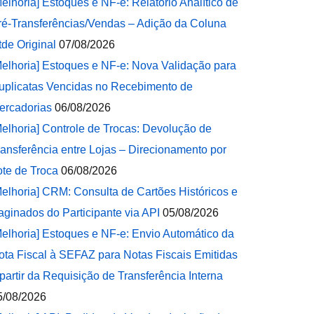
Melhoria] Estoques e NF-e: Relatório Analítico de
ré-Transferências/Vendas – Adição da Coluna
tde Original
07/08/2026
Melhoria] Estoques e NF-e: Nova Validação para
uplicatas Vencidas no Recebimento de
ercadorias
06/08/2026
Melhoria] Controle de Trocas: Devolução de
ransferência entre Lojas – Direcionamento por
ote de Troca
06/08/2026
Melhoria] CRM: Consulta de Cartões Históricos e
aginados do Participante via API
05/08/2026
Melhoria] Estoques e NF-e: Envio Automático da
ota Fiscal à SEFAZ para Notas Fiscais Emitidas
 partir da Requisição de Transferência Interna
5/08/2026