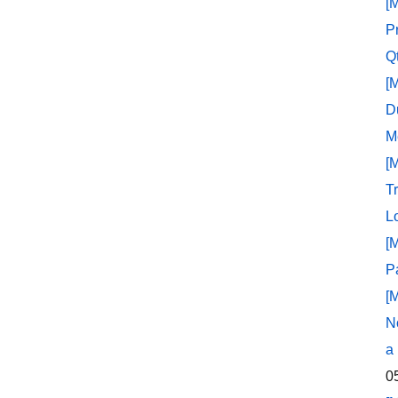
[
P
Q
[
D
M
[
T
L
[
P
[
N
a
0