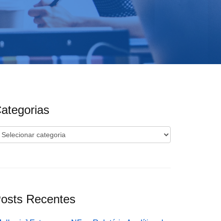
ategorias
ategorias
osts Recentes