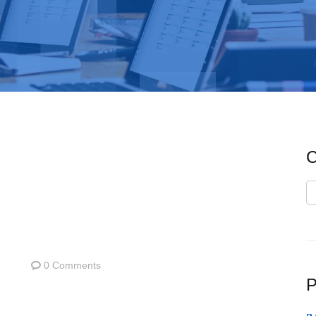
C
C
0 Comments
P