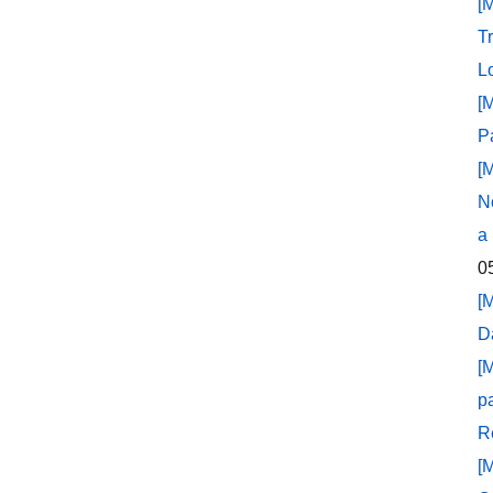
[
T
L
[
P
[
N
a
0
[
D
[
p
R
[