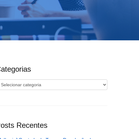
ategorias
ategorias
osts Recentes