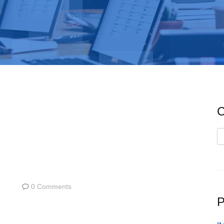
C
C
0 Comments
P