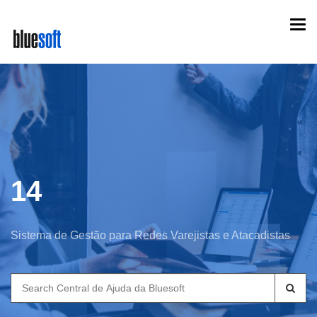
Skip
Togg
to
navi
main
content
14
Sistema de Gestão para Redes Varejistas e Atacadistas
Search
for: