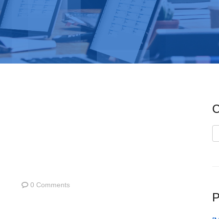
C
C
0 Comments
P