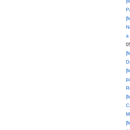
[
P
[
N
a
0
[
D
[
p
R
[
C
M
[