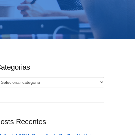
ategorias
ategorias
osts Recentes