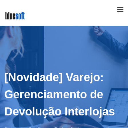
Skip
Togg
to
navi
main
content
[Novidade] Varejo:
Gerenciamento de
Devolução Interlojas