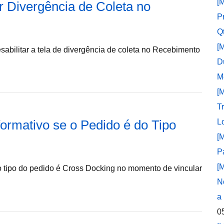
[
r Divergência de Coleta no
P
Q
[
esabilitar a tela de divergência de coleta no Recebimento
D
M
[
T
formativo se o Pedido é do Tipo
L
[
P
[
 o tipo do pedido é Cross Docking no momento de vincular
N
a
0