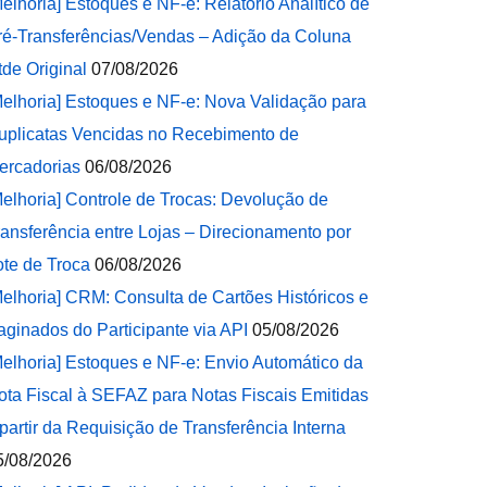
Melhoria] Estoques e NF-e: Relatório Analítico de
ré-Transferências/Vendas – Adição da Coluna
tde Original
07/08/2026
Melhoria] Estoques e NF-e: Nova Validação para
uplicatas Vencidas no Recebimento de
ercadorias
06/08/2026
Melhoria] Controle de Trocas: Devolução de
ransferência entre Lojas – Direcionamento por
ote de Troca
06/08/2026
Melhoria] CRM: Consulta de Cartões Históricos e
aginados do Participante via API
05/08/2026
Melhoria] Estoques e NF-e: Envio Automático da
ota Fiscal à SEFAZ para Notas Fiscais Emitidas
 partir da Requisição de Transferência Interna
5/08/2026