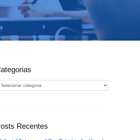
ategorias
ategorias
osts Recentes