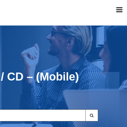
Togg
navi
/ CD – (Mobile)