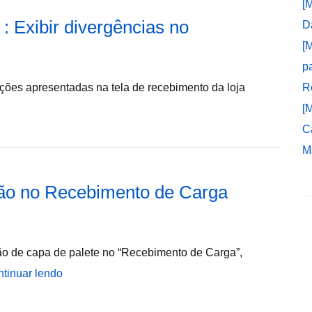
[
: Exibir divergências no
D
[
p
ções apresentadas na tela de recebimento da loja
R
[
C
M
rão no Recebimento de Carga
ão de capa de palete no “Recebimento de Carga”,
tinuar lendo