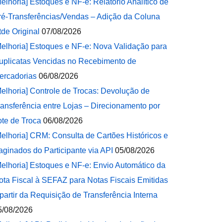
Melhoria] Estoques e NF-e: Relatório Analítico de
ré-Transferências/Vendas – Adição da Coluna
tde Original
07/08/2026
Melhoria] Estoques e NF-e: Nova Validação para
uplicatas Vencidas no Recebimento de
ercadorias
06/08/2026
Melhoria] Controle de Trocas: Devolução de
ransferência entre Lojas – Direcionamento por
ote de Troca
06/08/2026
Melhoria] CRM: Consulta de Cartões Históricos e
aginados do Participante via API
05/08/2026
Melhoria] Estoques e NF-e: Envio Automático da
ota Fiscal à SEFAZ para Notas Fiscais Emitidas
 partir da Requisição de Transferência Interna
5/08/2026