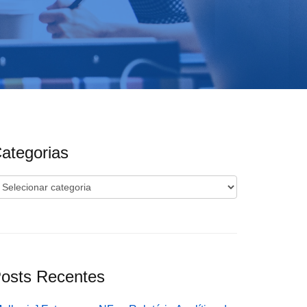
ategorias
ategorias
osts Recentes