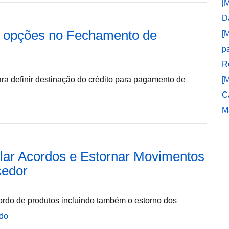
[
D
s opções no Fechamento de
[
p
R
ara definir destinação do crédito para pagamento de
[
C
M
lar Acordos e Estornar Movimentos
cedor
ordo de produtos incluindo também o estorno dos
ndo