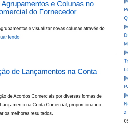
[
s Agrupamentos e Colunas no
P
Comercial do Fornecedor
Q
[
agrupamentos e visualizar novas colunas através do
D
uar lendo
M
[
T
ação de Lançamentos na Conta
L
[
P
[
ção de Acordos Comerciais por diversas formas de
N
 Lançamento na Conta Comercial, proporcionando
a
çar os melhores resultados.
0